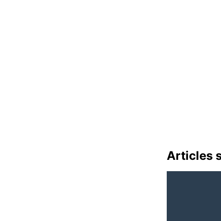
Articles 
» pour recond
historique, Ce