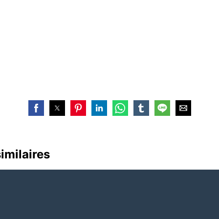
similaires
UFDG : un plan « B
Guinée : On rêvait 
uire à sa tête son leader
Rawlings, on se réveille avec
llou Dalein Diallo.