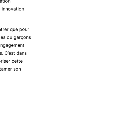
ation
c innovation
ntrer que pour
lles ou garçons
n engagement
s. C’est dans
riser cette
ntamer son