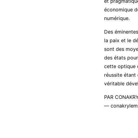
et pragmatique
économique de 
numérique.
Des éminentes 
la paix et le d
sont des moyen
des états pour 
cette optique 
réussite étant
véritable dév
PAR CONAKR
— conakrylem