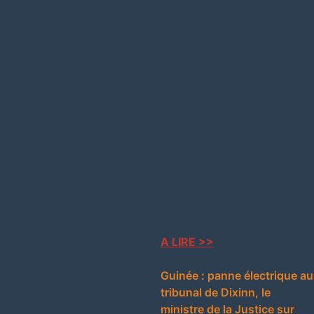
d les Gardiens de la
Avis de recr
nnent les Architectes de la
le site d’informations conakr
recherche 1 journaliste/reporte
4.
Pou
aduction en ligne
bâtonnier s’acharne t’il contre
magistrats est-ce pour régler
comptes ?
e électrique au tribunal de
La Guinée renforce son rôle
istre de la Justice sur
diplomatique et son engagem
es mesures d’urgence
la paix sous l’égide de l’ONU
A LIRE >>
mminente : un Franco-
Guinée : panne électrique au
rché par Interpol arrêté au
tribunal de Dixinn, le
ministre de la Justice sur