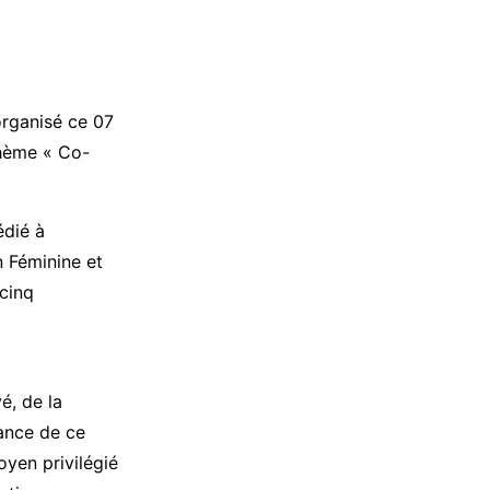
organisé ce 07
Thème « Co-
édié à
n Féminine et
cinq
é, de la
tance de ce
oyen privilégié