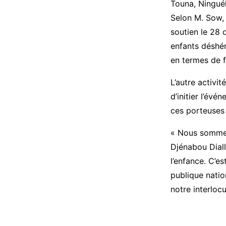
Touna, Ninguél
Selon M. Sow, 
soutien le 28 
enfants déshé
en termes de f
L’autre activit
d’initier l’é
ces porteuses 
« Nous sommes 
Djénabou Diall
l’enfance. C’es
publique natio
notre interlocu