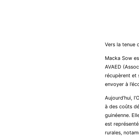
Vers la tenue d
Macka Sow est 
AVAED (Associa
récupèrent e
envoyer à l’é
Aujourd’hui, l’
à des coûts d
guinéenne. Ell
est représent
rurales, notam