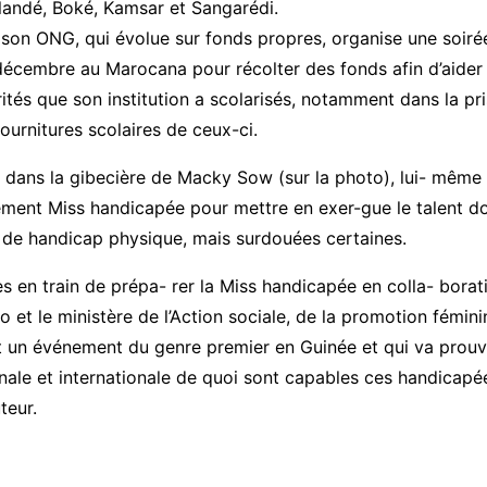
andé, Boké, Kamsar et Sangarédi.
son ONG, qui évolue sur fonds propres, organise une soirée 
décembre au Marocana pour récolter des fonds afin d’aider
rités que son institution a scolarisés, notamment dans la p
ournitures scolaires de ceux-ci.
é dans la gibecière de Macky Sow (sur la photo), lui- même 
vénement Miss handicapée pour mettre en exer-gue le talent 
de handicap physique, mais surdouées certaines.
en train de prépa- rer la Miss handicapée en colla- borat
o et le ministère de l’Action sociale, de la promotion fémin
t un événement du genre premier en Guinée et qui va prouve
nale et internationale de quoi sont capables ces handicapé
teur.