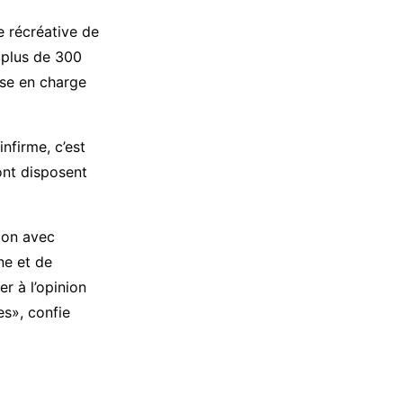
récréative de
 plus de 300
rise en charge
infirme, c’est
dont disposent
ion avec
ine et de
r à l’opinion
es», confie