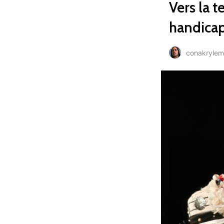
Vers la t
handicap
conakryle