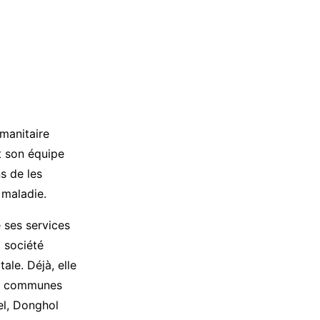
umanitaire
t son équipe
ns de les
e maladie.
e ses services
société
e. Déjà, elle
nes communes
el, Donghol