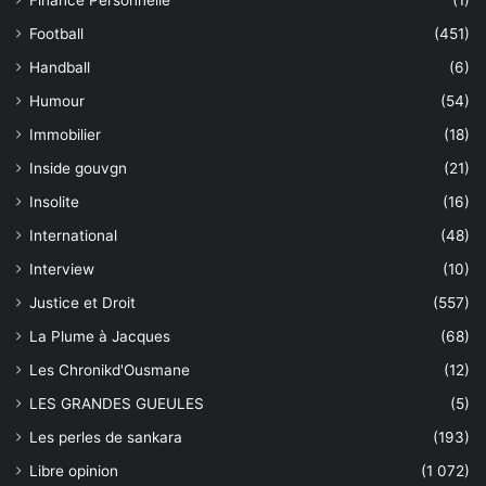
Football
(451)
Handball
(6)
Humour
(54)
Immobilier
(18)
Inside gouvgn
(21)
Insolite
(16)
International
(48)
Interview
(10)
Justice et Droit
(557)
La Plume à Jacques
(68)
Les Chronikd'Ousmane
(12)
LES GRANDES GUEULES
(5)
Les perles de sankara
(193)
Libre opinion
(1 072)