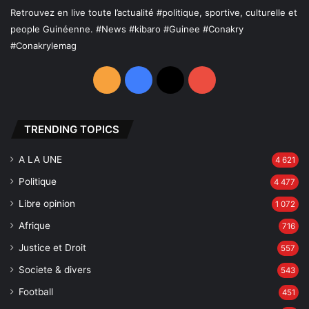
Retrouvez en live toute l’actualité
#politique
, sportive, culturelle et
people Guinéenne.
#News
#kibaro
#Guinee
#Conakry
#Conakrylemag
RSS
Facebook
X
YouTube
TRENDING TOPICS
A LA UNE
4 621
Politique
4 477
Libre opinion
1 072
Afrique
716
Justice et Droit
557
Societe & divers
543
Football
451