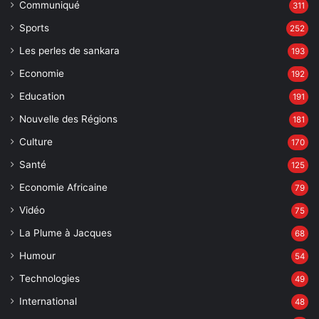
Communiqué
311
Sports
252
Les perles de sankara
193
Economie
192
Education
191
Nouvelle des Régions
181
Culture
170
Santé
125
Economie Africaine
79
Vidéo
75
La Plume à Jacques
68
Humour
54
Technologies
49
International
48