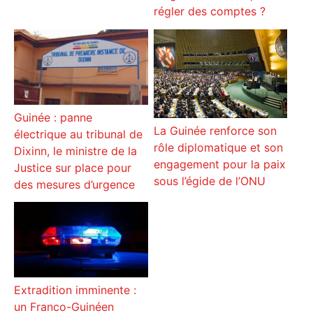
régler des comptes ?
Guinée : panne
La Guinée renforce son
électrique au tribunal de
rôle diplomatique et son
Dixinn, le ministre de la
engagement pour la paix
Justice sur place pour
sous l’égide de l’ONU
des mesures d’urgence
Extradition imminente :
un Franco-Guinéen