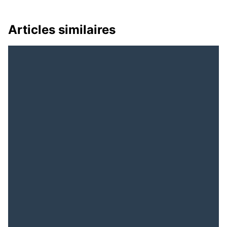
Articles similaires
Guinée : On
UFDG : un plan « B »
rêvait de Rawlings, on se
pour reconduire à sa
réveille avec Doum-Biya
tête son leader
historique, Cellou Dalein
Diallo.
Guinée : Quand les
Avis
Gardiens de la Liberté
de recrutement : le site
Deviennent les
d’informations
Architectes de la
conakrylemag.com
Censure
recherche 1
journaliste/reporter!