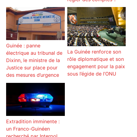
Guinée : panne
La Guinée renforce son
électrique au tribunal de
rôle diplomatique et son
Dixinn, le ministre de la
engagement pour la paix
Justice sur place pour
sous l’égide de l’ONU
des mesures d’urgence
Extradition imminente :
un Franco-Guinéen
recherché par Interpol