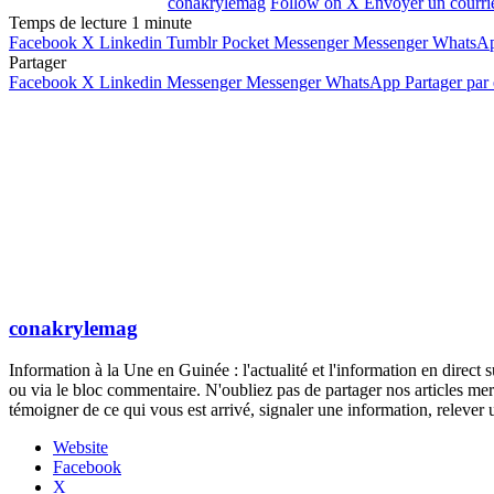
conakrylemag
Follow on X
Envoyer un courri
Temps de lecture 1 minute
Facebook
X
Linkedin
Tumblr
Pocket
Messenger
Messenger
WhatsA
Partager
Facebook
X
Linkedin
Messenger
Messenger
WhatsApp
Partager par
conakrylemag
Information à la Une en Guinée : l'actualité et l'information en direc
ou via le bloc commentaire. N'oubliez pas de partager nos articles mer
témoigner de ce qui vous est arrivé, signaler une information, rele
Website
Facebook
X