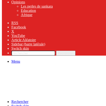
Opinions
Les perles de sankara
Education
Afrique
RSS
Facebook
X
YouTube
Article Aléatoire
Sidebar (barre latérale)
Switch skin
Rechercher
Menu
Rechercher
Switch skin