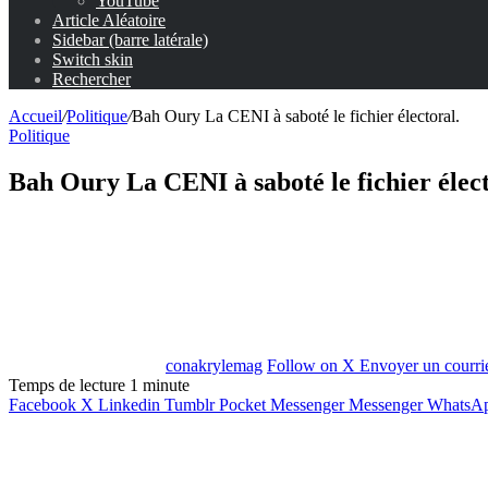
YouTube
Article Aléatoire
Sidebar (barre latérale)
Switch skin
Rechercher
Accueil
/
Politique
/
Bah Oury La CENI à saboté le fichier électoral.
Politique
Bah Oury La CENI à saboté le fichier élect
conakrylemag
Follow on X
Envoyer un courri
Temps de lecture 1 minute
Facebook
X
Linkedin
Tumblr
Pocket
Messenger
Messenger
WhatsA