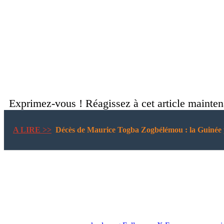
Exprimez-vous ! Réagissez à cet article mainte
A LIRE >>
Décès de Maurice Togba Zogbélémou : la Guinée p