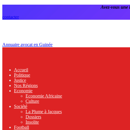
Avez-vous une 
contacter
Annuaire avocat en Guinée
Accueil
Politique
Justice
Nos Régions
Economie
Economie Africaine
Culture
Société
La Plume à Jacques
Dossiers
Insolite
Football