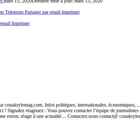
el
mars 15, 2020
Dernière mise à jour: mars 15, 2020
pp
Telegram
Partager par email
Imprimer
 email
Imprimer
t sur conakrylemag.com. Infos politiques, internationales, économiques, 
ci ! Signalez réagissez : Vous pouvez contacter l’équipe de journalistes
ver une erreur, réagir à une actualité… Contactez-nous contact@ conak