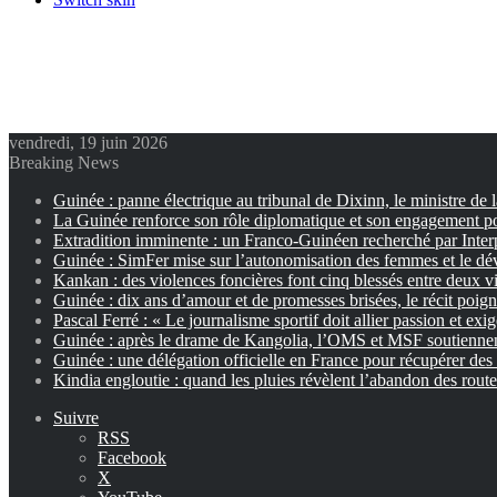
vendredi, 19 juin 2026
Breaking News
Guinée : panne électrique au tribunal de Dixinn, le ministre de 
La Guinée renforce son rôle diplomatique et son engagement p
Extradition imminente : un Franco-Guinéen recherché par Inter
Guinée : SimFer mise sur l’autonomisation des femmes et le dé
Kankan : des violences foncières font cinq blessés entre deux vi
Guinée : dix ans d’amour et de promesses brisées, le récit poig
Pascal Ferré : « Le journalisme sportif doit allier passion et exi
Guinée : après le drame de Kangolia, l’OMS et MSF soutiennent
Guinée : une délégation officielle en France pour récupérer des 
Kindia engloutie : quand les pluies révèlent l’abandon des rout
Suivre
RSS
Facebook
X