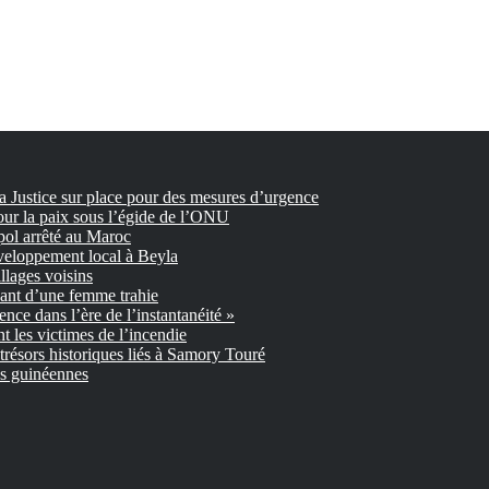
la Justice sur place pour des mesures d’urgence
our la paix sous l’égide de l’ONU
pol arrêté au Maroc
veloppement local à Beyla
llages voisins
nant d’une femme trahie
gence dans l’ère de l’instantanéité »
 les victimes de l’incendie
trésors historiques liés à Samory Touré
es guinéennes