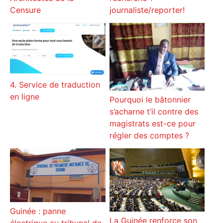
journaliste/reporter!
Censure
4. Service de traduction
en ligne
Pourquoi le bâtonnier
s’acharne t’il contre des
magistrats est-ce pour
régler des comptes ?
Guinée : panne
La Guinée renforce son
électrique au tribunal de