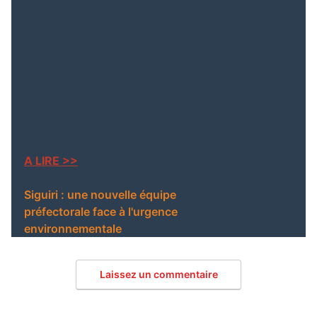
des mesures d’urgence
engagement pour la paix
sous l’égide de l’ONU
Extradition imminente :
un Franco-Guinéen
recherché par Interpol
arrêté au Maroc
A LIRE >>
Siguiri : une nouvelle équipe
préfectorale face à l'urgence
environnementale
Laissez un commentaire