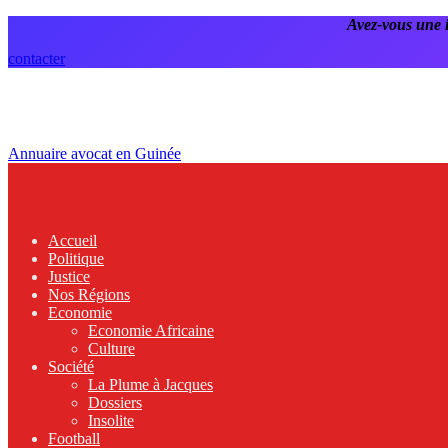
Avez-vous une 
contacter
Annuaire avocat en Guinée
Accueil
Politique
Justice
Nos Régions
Economie
Economie Africaine
Culture
Société
La Plume à Jacques
Dossiers
Insolite
Football