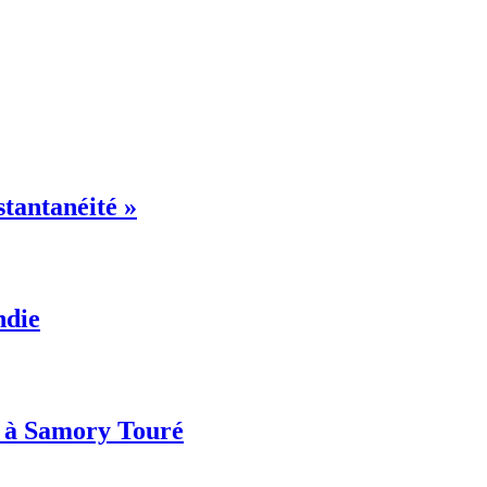
stantanéité »
ndie
és à Samory Touré