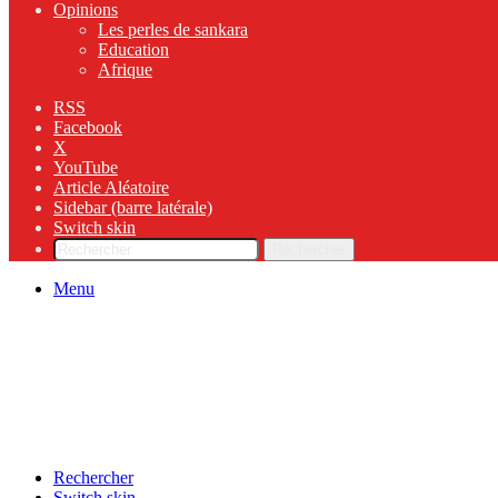
Opinions
Les perles de sankara
Education
Afrique
RSS
Facebook
X
YouTube
Article Aléatoire
Sidebar (barre latérale)
Switch skin
Rechercher
Menu
Rechercher
Switch skin