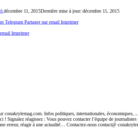
el
décembre 11, 2015
Dernière mise à jour: décembre 11, 2015
pp
Telegram
Partager par email
Imprimer
 email
Imprimer
t sur conakrylemag.com. Infos politiques, internationales, économiques, 
ci ! Signalez réagissez : Vous pouvez contacter l’équipe de journalistes
ver une erreur, réagir à une actualité… Contactez-nous contact@ conak