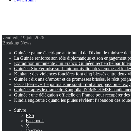
vendredi, 19 juin 2026
Breaking News
Guinée : panne électrique au tribunal de Dixinn, le ministre de 
La Guinée renforce son rôle diplomatique et son engagement p
Extradition imminente : un Franco-Guinéen recherché par Inter
Guinée : SimFer mise sur l’autonomisation des femmes et le dé
Kankan : des violences foncières font cinq blessés entre deux vi
Guinée : dix ans d’amour et de promesses brisées, le récit poig
Pascal Ferré : « Le journalisme sportif doit allier passion et exi
Guinée : après le drame de Kangolia, l’OMS et MSF soutiennent
Guinée : une délégation officielle en France pour récupérer des 
Kindia engloutie : quand les pluies révèlent l’abandon des rout
Suivre
RSS
Facebook
X