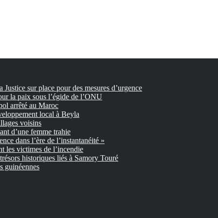
la Justice sur place pour des mesures d’urgence
our la paix sous l’égide de l’ONU
pol arrêté au Maroc
veloppement local à Beyla
llages voisins
nant d’une femme trahie
gence dans l’ère de l’instantanéité »
 les victimes de l’incendie
trésors historiques liés à Samory Touré
es guinéennes