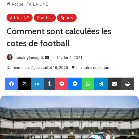
Accueil
/
A LA UNE
A LA UNE
Football
Sports
Comment sont calculées les
cotes de football
Follow
Envoyer
conakrylemag
février 4, 2021
on
un
Dernière mise à jour: juillet 16, 2025
2 minutes de lecture
X
courriel
Facebook
X
Linkedin
Tumblr
Pocket
Messenger
WhatsApp
Telegram
Partager par email
Im