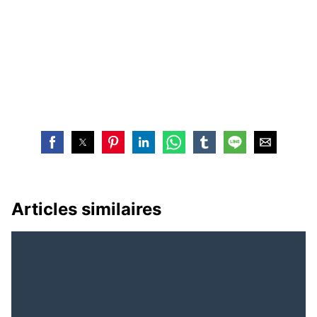
Articles similaires
Guinée : On
UFDG : un plan « B »
rêvait de Rawlings, on se
pour reconduire à sa
réveille avec Doum-Biya
tête son leader
historique, Cellou Dalein