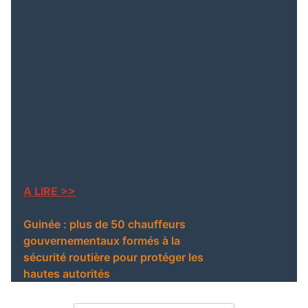
Dixinn, le ministre de la
La Guinée renforce son
Justice sur place pour
rôle diplomatique et son
des mesures d’urgence
engagement pour la paix
sous l’égide de l’ONU
Extradition imminente :
un Franco-Guinéen
recherché par Interpol
arrêté au Maroc
A LIRE >>
Guinée : plus de 50 chauffeurs
gouvernementaux formés à la
sécurité routière pour protéger les
hautes autorités