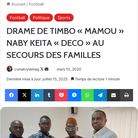
Accueil
/
Football
Football
Politique
Sports
DRAME DE TIMBO « MAMOU »
NABY KEITA « DECO » AU
SECOURS DES FAMILLES
Follow
Envoyer
conakrylemag
mars 10, 2020
on
un
Dernière mise à jour: juillet 15, 2025
Temps de lecture 1 minute
X
courriel
Facebook
X
Linkedin
Tumblr
Pocket
Messenger
WhatsApp
Telegram
Partager par email
Im