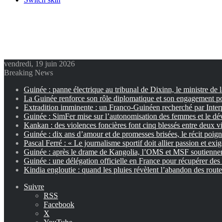
vendredi, 19 juin 2026
Breaking News
Guinée : panne électrique au tribunal de Dixinn, le ministre de 
La Guinée renforce son rôle diplomatique et son engagement p
Extradition imminente : un Franco-Guinéen recherché par Inter
Guinée : SimFer mise sur l’autonomisation des femmes et le dé
Kankan : des violences foncières font cinq blessés entre deux vi
Guinée : dix ans d’amour et de promesses brisées, le récit poig
Pascal Ferré : « Le journalisme sportif doit allier passion et exi
Guinée : après le drame de Kangolia, l’OMS et MSF soutiennent
Guinée : une délégation officielle en France pour récupérer des 
Kindia engloutie : quand les pluies révèlent l’abandon des rout
Suivre
RSS
Facebook
X