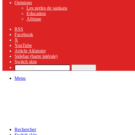
Opinions
Les perles de sankara
Education
Afrique
RSS
Facebook
X
YouTube
Article Aléatoire
Sidebar (barre latérale)
Switch skin
Rechercher
Menu
Rechercher
Switch skin