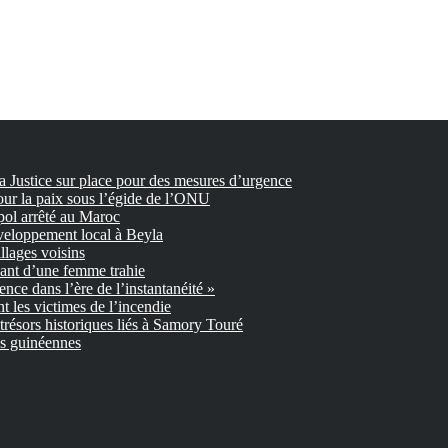
la Justice sur place pour des mesures d’urgence
our la paix sous l’égide de l’ONU
pol arrêté au Maroc
veloppement local à Beyla
llages voisins
nant d’une femme trahie
gence dans l’ère de l’instantanéité »
 les victimes de l’incendie
trésors historiques liés à Samory Touré
es guinéennes