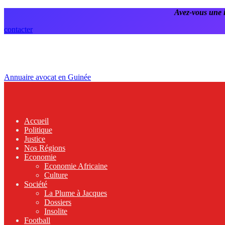
Avez-vous une 
contacter
Annuaire avocat en Guinée
Accueil
Politique
Justice
Nos Régions
Economie
Economie Africaine
Culture
Société
La Plume à Jacques
Dossiers
Insolite
Football