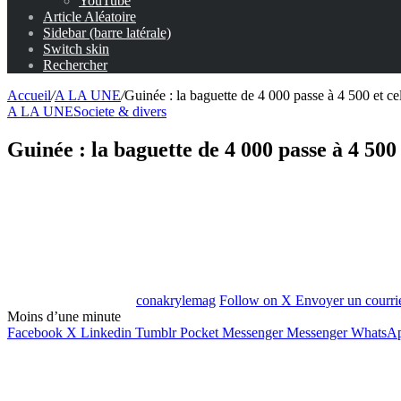
YouTube
Article Aléatoire
Sidebar (barre latérale)
Switch skin
Rechercher
Accueil
/
A LA UNE
/
Guinée : la baguette de 4 000 passe à 4 500 et c
A LA UNE
Societe & divers
Guinée : la baguette de 4 000 passe à 4 500 
conakrylemag
Follow on X
Envoyer un courri
Moins d’une minute
Facebook
X
Linkedin
Tumblr
Pocket
Messenger
Messenger
WhatsA