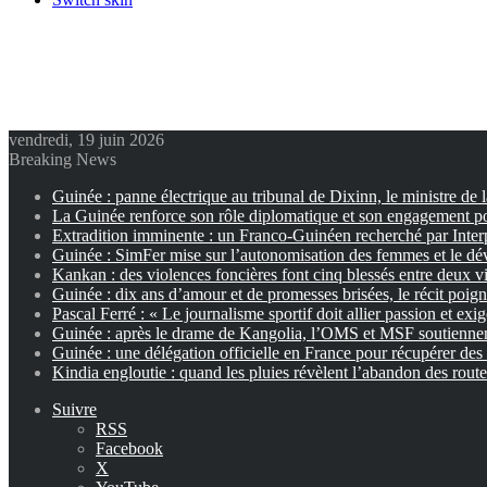
vendredi, 19 juin 2026
Breaking News
Guinée : panne électrique au tribunal de Dixinn, le ministre de 
La Guinée renforce son rôle diplomatique et son engagement p
Extradition imminente : un Franco-Guinéen recherché par Inter
Guinée : SimFer mise sur l’autonomisation des femmes et le dé
Kankan : des violences foncières font cinq blessés entre deux vi
Guinée : dix ans d’amour et de promesses brisées, le récit poig
Pascal Ferré : « Le journalisme sportif doit allier passion et exi
Guinée : après le drame de Kangolia, l’OMS et MSF soutiennent
Guinée : une délégation officielle en France pour récupérer des 
Kindia engloutie : quand les pluies révèlent l’abandon des rout
Suivre
RSS
Facebook
X