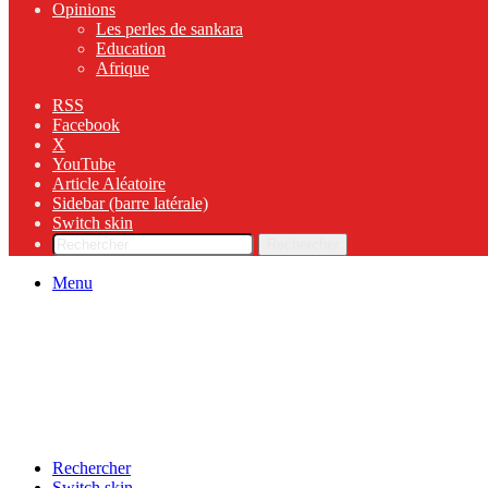
Opinions
Les perles de sankara
Education
Afrique
RSS
Facebook
X
YouTube
Article Aléatoire
Sidebar (barre latérale)
Switch skin
Rechercher
Menu
Rechercher
Switch skin