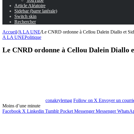
YouTube
Article Aléatoire
Sidebar (barre latérale)
Switch skin
Rechercher
Accueil
/
A LA UNE
/
Le CNRD ordonne à Cellou Dalein Diallo et Sidy
A LA UNE
Politique
Le CNRD ordonne à Cellou Dalein Diallo et
conakrylemag
Follow on X
Envoyer un courri
Moins d’une minute
Facebook
X
Linkedin
Tumblr
Pocket
Messenger
Messenger
WhatsA