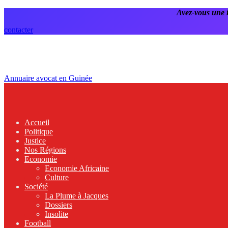
Avez-vous une 
contacter
Annuaire avocat en Guinée
Accueil
Politique
Justice
Nos Régions
Economie
Economie Africaine
Culture
Société
La Plume à Jacques
Dossiers
Insolite
Football