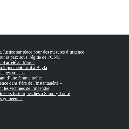
la Justice sur place pour des mesures d’urgence
our la paix sous l’égide de l’ONU
pol arrêté au Maroc
veloppement local à Beyla
llages voisins
nant d’une femme trahie
gence dans l’ère de l’instantanéité »
 les victimes de l’incendie
trésors historiques liés à Samory Touré
es guinéennes