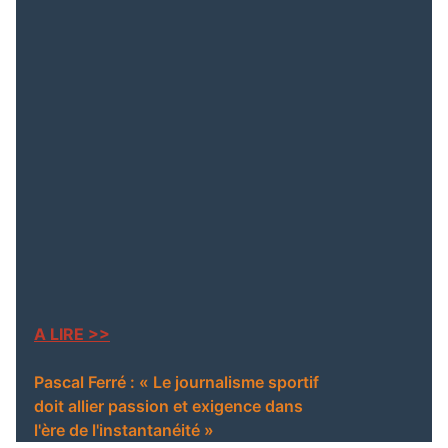
La Guinée renforce son
électrique au tribunal de
rôle diplomatique et son
Dixinn, le ministre de la
engagement pour la paix
Justice sur place pour
sous l’égide de l’ONU
des mesures d’urgence
Extradition imminente :
un Franco-Guinéen
recherché par Interpol
arrêté au Maroc
A LIRE >>
Pascal Ferré : « Le journalisme sportif
doit allier passion et exigence dans
l'ère de l'instantanéité »