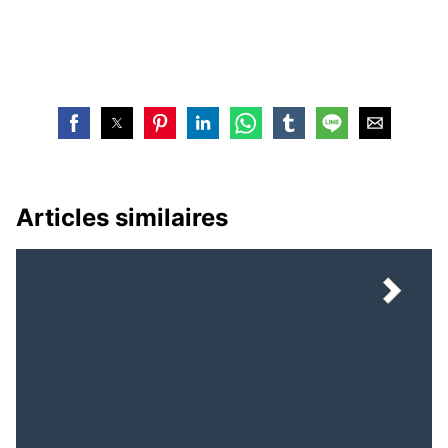
Articles similaires
Avis de recrutement : le
Guinée : Quand les
site d’informations
Gardiens de la Liberté
conakrylemag.com
Deviennent les