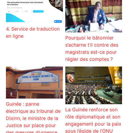
4. Service de traduction
en ligne
Pourquoi le bâtonnier
s’acharne t’il contre des
magistrats est-ce pour
régler des comptes ?
Guinée : panne
La Guinée renforce son
électrique au tribunal de
rôle diplomatique et son
Dixinn, le ministre de la
engagement pour la paix
Justice sur place pour
sous l’égide de l’ONU
des mesures d’urgence