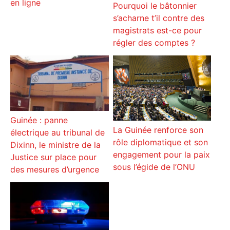
en ligne
Pourquoi le bâtonnier
s’acharne t’il contre des
magistrats est-ce pour
régler des comptes ?
Guinée : panne
La Guinée renforce son
électrique au tribunal de
rôle diplomatique et son
Dixinn, le ministre de la
engagement pour la paix
Justice sur place pour
sous l’égide de l’ONU
des mesures d’urgence