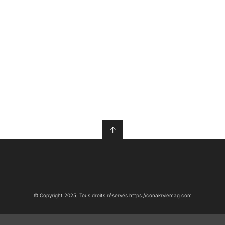
↑
© Copyright 2025, Tous droits réservés https://conakrylemag.com