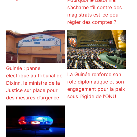
Pourquoi le bâtonnier
s’acharne t’il contre des
magistrats est-ce pour
régler des comptes ?
Guinée : panne
La Guinée renforce son
électrique au tribunal de
rôle diplomatique et son
Dixinn, le ministre de la
engagement pour la paix
Justice sur place pour
sous l’égide de l’ONU
des mesures d’urgence