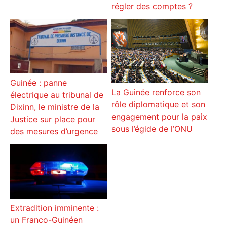
régler des comptes ?
Guinée : panne
La Guinée renforce son
électrique au tribunal de
rôle diplomatique et son
Dixinn, le ministre de la
engagement pour la paix
Justice sur place pour
sous l’égide de l’ONU
des mesures d’urgence
Extradition imminente :
un Franco-Guinéen