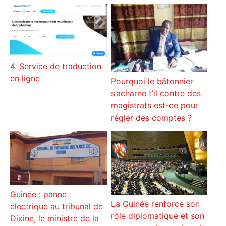
4. Service de traduction
en ligne
Pourquoi le bâtonnier
s’acharne t’il contre des
magistrats est-ce pour
régler des comptes ?
Guinée : panne
La Guinée renforce son
électrique au tribunal de
rôle diplomatique et son
Dixinn, le ministre de la