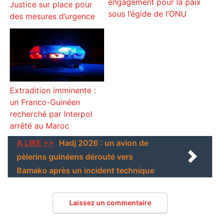
engagement pour la paix
Justice sur place pour
sous l’égide de l’ONU
des mesures d’urgence
Extradition imminente :
un Franco-Guinéen
recherché par Interpol
arrêté au Maroc
A LIRE >>
Hadj 2026 : un avion de
pèlerins guinéens dérouté vers
Bamako après un incident technique
Laissez un commentaire