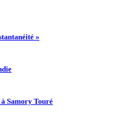
stantanéité »
ndie
és à Samory Touré