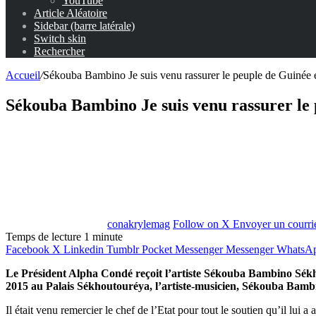
YouTube
Article Aléatoire
Sidebar (barre latérale)
Switch skin
Rechercher
Accueil
/
Sékouba Bambino Je suis venu rassurer le peuple de Guinée e
Sékouba Bambino Je suis venu rassurer le 
conakrylemag
Follow on X
Envoyer un courri
Temps de lecture 1 minute
Facebook
X
Linkedin
Tumblr
Pocket
Messenger
Messenger
WhatsA
L
e Président Alpha Condé reçoit l’artiste Sékouba Bambino Sék
2015 au Palais Sékhoutouréya, l’artiste-musicien, Sékouba Bam
Il était venu remercier le chef de l’Etat pour tout le soutien qu’il lui