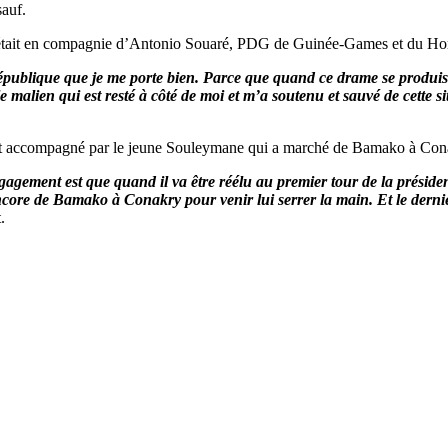
sauf.
i était en compagnie d’Antonio Souaré, PDG de Guinée-Games et du Horo
République que je me porte bien. Parce que quand ce drame se produis
 malien qui est resté à côté de moi et m’a soutenu et sauvé de cette 
ment accompagné par le jeune Souleymane qui a marché de Bamako à Con
agement est que quand il va être réélu au premier tour de la présid
ncore de Bamako à Conakry pour venir lui serrer la main. Et le dern
.