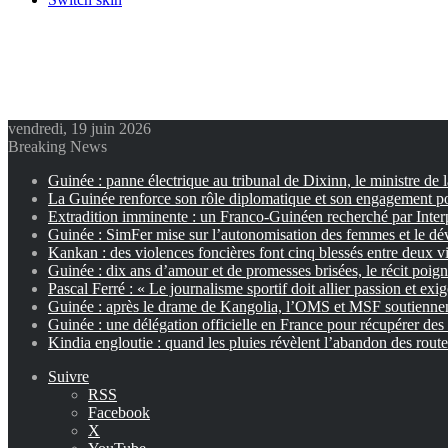
vendredi, 19 juin 2026
Breaking News
Guinée : panne électrique au tribunal de Dixinn, le ministre de 
La Guinée renforce son rôle diplomatique et son engagement p
Extradition imminente : un Franco-Guinéen recherché par Inter
Guinée : SimFer mise sur l’autonomisation des femmes et le dé
Kankan : des violences foncières font cinq blessés entre deux vi
Guinée : dix ans d’amour et de promesses brisées, le récit poig
Pascal Ferré : « Le journalisme sportif doit allier passion et exi
Guinée : après le drame de Kangolia, l’OMS et MSF soutiennent
Guinée : une délégation officielle en France pour récupérer des 
Kindia engloutie : quand les pluies révèlent l’abandon des rout
Suivre
RSS
Facebook
X