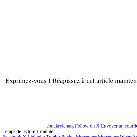
Exprimez-vous ! Réagissez à cet article mainte
conakrylemag
Follow on X
Envoyer un courri
Temps de lecture 1 minute
Facebook
X
Linkedin
Tumblr
Pocket
Messenger
Messenger
WhatsA