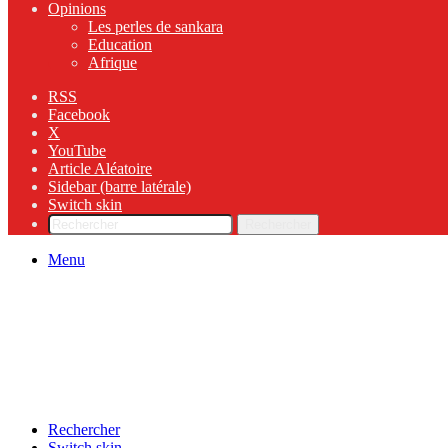
Opinions
Les perles de sankara
Education
Afrique
RSS
Facebook
X
YouTube
Article Aléatoire
Sidebar (barre latérale)
Switch skin
Rechercher
Menu
Rechercher
Switch skin