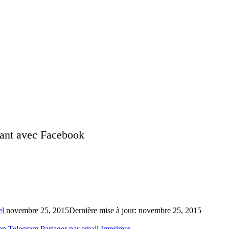
nant avec Facebook
el
novembre 25, 2015
Dernière mise à jour: novembre 25, 2015
pp
Telegram
Partager par email
Imprimer