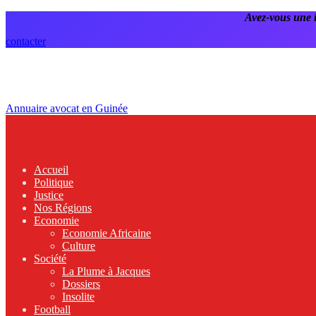
Avez-vous une 
contacter
Annuaire avocat en Guinée
Accueil
Politique
Justice
Nos Régions
Economie
Economie Africaine
Culture
Société
La Plume à Jacques
Dossiers
Insolite
Football