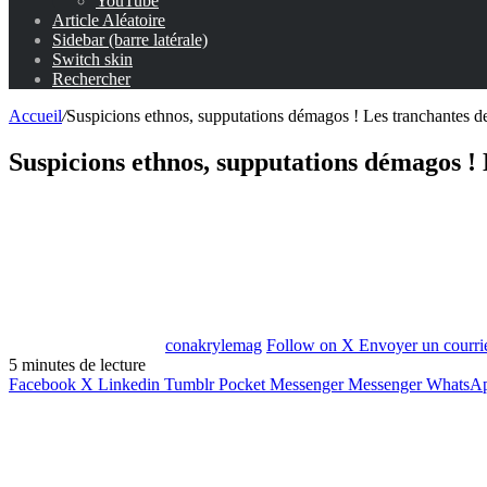
YouTube
Article Aléatoire
Sidebar (barre latérale)
Switch skin
Rechercher
Accueil
/
Suspicions ethnos, supputations démagos ! Les tranchantes d
Suspicions ethnos, supputations démagos !
conakrylemag
Follow on X
Envoyer un courri
5 minutes de lecture
Facebook
X
Linkedin
Tumblr
Pocket
Messenger
Messenger
WhatsA