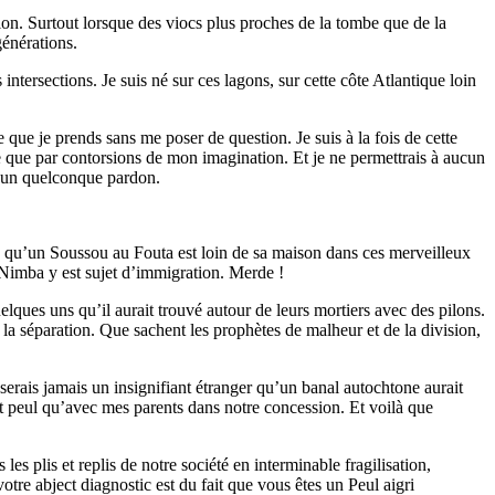
tion. Surtout lorsque des viocs plus proches de la tombe que de la
générations.
ntersections. Je suis né sur ces lagons, sur cette côte Atlantique loin
que je prends sans me poser de question. Je suis à la fois de cette
re que par contorsions de mon imagination. Et je ne permettrais à aucun
n un quelconque pardon.
s qu’un Soussou au Fouta est loin de sa maison dans ces merveilleux
 Nimba y est sujet d’immigration. Merde !
lques uns qu’il aurait trouvé autour de leurs mortiers avec des pilons.
a séparation. Que sachent les prophètes de malheur et de la division,
 serais jamais un insignifiant étranger qu’un banal autochtone aurait
ant peul qu’avec mes parents dans notre concession. Et voilà que
les plis et replis de notre société en interminable fragilisation,
tre abject diagnostic est du fait que vous êtes un Peul aigri