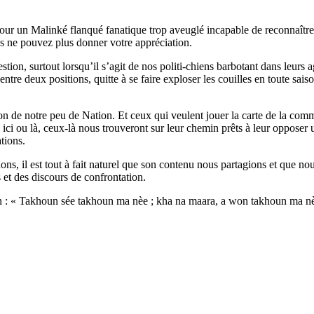
pour un Malinké flanqué fanatique trop aveuglé incapable de reconnaître
ous ne pouvez plus donner votre appréciation.
ion, surtout lorsqu’il s’agit de nos politi-chiens barbotant dans leurs a
t entre deux positions, quitte à se faire exploser les couilles en toute 
ion de notre peu de Nation. Et ceux qui veulent jouer la carte de la co
ici ou là, ceux-là nous trouveront sur leur chemin prêts à leur opposer u
tions.
s, il est tout à fait naturel que son contenu nous partagions et que nou
 et des discours de confrontation.
tion : « Takhoun sée takhoun ma nèe ; kha na maara, a won takhoun ma 