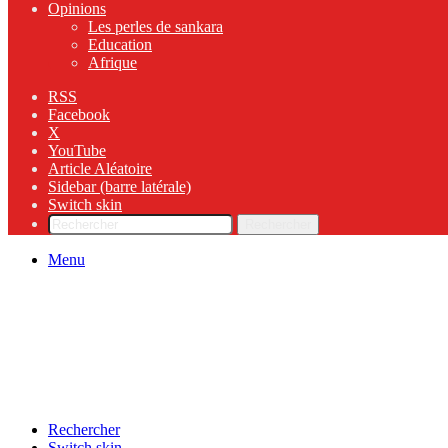
Opinions
Les perles de sankara
Education
Afrique
RSS
Facebook
X
YouTube
Article Aléatoire
Sidebar (barre latérale)
Switch skin
Rechercher
Menu
Rechercher
Switch skin