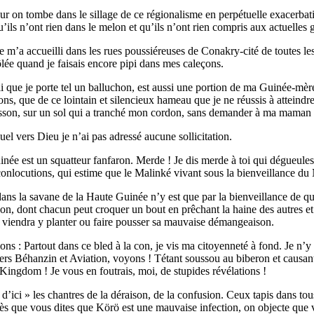
jour on tombe dans le sillage de ce régionalisme en perpétuelle exacerba
ils n’ont rien dans le melon et qu’ils n’ont rien compris aux actuelles 
 m’a accueilli dans les rues poussiéreuses de Conakry-cité de toutes les i
ôlée quand je faisais encore pipi dans mes caleçons.
 que je porte tel un balluchon, est aussi une portion de ma Guinée-mère 
ns, que de ce lointain et silencieux hameau que je ne réussis à atteind
olisson, sur un sol qui a tranché mon cordon, sans demander à ma mama
uel vers Dieu je n’ai pas adressé aucune sollicitation.
née est un squatteur fanfaron. Merde ! Je dis merde à toi qui dégueule
onlocutions, qui estime que le Malinké vivant sous la bienveillance du
ans la savane de la Haute Guinée n’y est que par la bienveillance de que
, dont chacun peut croquer un bout en prêchant la haine des autres et l
ne viendra y planter ou faire pousser sa mauvaise démangeaison.
ions : Partout dans ce bled à la con, je vis ma citoyenneté à fond. Je n’y
uartiers Béhanzin et Aviation, voyons ! Tétant soussou au biberon et caus
Kingdom ! Je vous en foutrais, moi, de stupides révélations !
d’ici » les chantres de la déraison, de la confusion. Ceux tapis dans tous 
ès que vous dites que Körö est une mauvaise infection, on objecte que vo