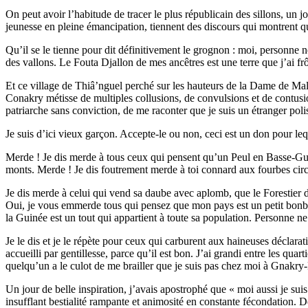
On peut avoir l’habitude de tracer le plus républicain des sillons, un 
jeunesse en pleine émancipation, tiennent des discours qui montrent qu’
Qu’il se le tienne pour dit définitivement le grognon : moi, personne ne
des vallons. Le Fouta Djallon de mes ancêtres est une terre que j’ai fr
Et ce village de Thiâ’nguel perché sur les hauteurs de la Dame de Mali
Conakry métisse de multiples collusions, de convulsions et de contusio
patriarche sans conviction, de me raconter que je suis un étranger p
Je suis d’ici vieux garçon. Accepte-le ou non, ceci est un don pour leq
Merde ! Je dis merde à tous ceux qui pensent qu’un Peul en Basse-Gui
monts. Merde ! Je dis foutrement merde à toi connard aux fourbes circ
Je dis merde à celui qui vend sa daube avec aplomb, que le Forestier d
Oui, je vous emmerde tous qui pensez que mon pays est un petit bonbon
la Guinée est un tout qui appartient à toute sa population. Personne 
Je le dis et je le répète pour ceux qui carburent aux haineuses déclarat
accueilli par gentillesse, parce qu’il est bon. J’ai grandi entre les q
quelqu’un a le culot de me brailler que je suis pas chez moi à Gnakry-
Un jour de belle inspiration, j’avais apostrophé que « moi aussi je suis 
insufflant bestialité rampante et animosité en constante fécondation. D