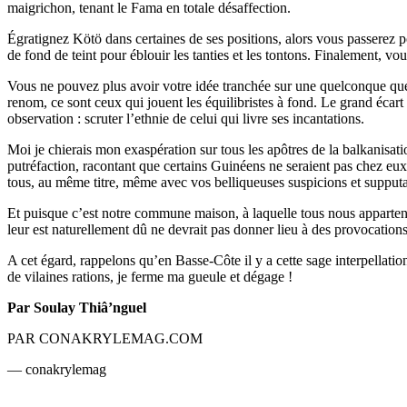
maigrichon, tenant le Fama en totale désaffection.
Égratignez Kötö dans certaines de ses positions, alors vous passerez 
de fond de teint pour éblouir les tanties et les tontons. Finalement, v
Vous ne pouvez plus avoir votre idée tranchée sur une quelconque quest
renom, ce sont ceux qui jouent les équilibristes à fond. Le grand écar
observation : scruter l’ethnie de celui qui livre ses incantations.
Moi je chierais mon exaspération sur tous les apôtres de la balkanisat
putréfaction, racontant que certains Guinéens ne seraient pas chez eux 
tous, au même titre, même avec vos belliqueuses suspicions et supputa
Et puisque c’est notre commune maison, à laquelle tous nous appartenon
leur est naturellement dû ne devrait pas donner lieu à des provocations
A cet égard, rappelons qu’en Basse-Côte il y a cette sage interpella
de vilaines rations, je ferme ma gueule et dégage !
Par Soulay Thiâ’nguel
PAR CONAKRYLEMAG.COM
— conakrylemag