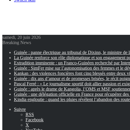
samedi, 20 juin 2026
Breaking News
Guinée : panne électrique au tribunal de Dixinn, le ministre de 
La Guinée renforce son rôle diplomatique et son engagement p
Extradition imminente : un Franco-Guinéen recherché par Inter
Guinée : SimFer mise sur l’autonomisation des femmes et le dé
Kankan : des violences foncières font cinq blessés entre deux vi
Guinée : dix ans d’amour et de promesses brisées, le récit poig
Pascal Ferré : « Le journalisme sportif doit allier passion et exi
Guinée : après le drame de Kangolia, l’OMS et MSF soutiennent
Guinée : une délégation officielle en France pour récupérer des 
Kindia engloutie : quand les pluies révèlent l’abandon des rout
Suivre
RSS
Facebook
X