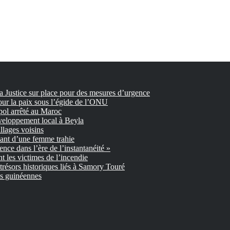
la Justice sur place pour des mesures d’urgence
our la paix sous l’égide de l’ONU
pol arrêté au Maroc
veloppement local à Beyla
llages voisins
nant d’une femme trahie
gence dans l’ère de l’instantanéité »
 les victimes de l’incendie
trésors historiques liés à Samory Touré
es guinéennes