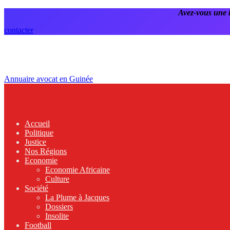
Avez-vous une 
contacter
Annuaire avocat en Guinée
Accueil
Politique
Justice
Nos Régions
Economie
Economie Africaine
Culture
Société
La Plume à Jacques
Dossiers
Insolite
Football