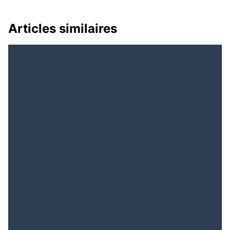
Articles similaires
Guinée : Quand les
Avis
Gardiens de la Liberté
de recrutement : le site
Deviennent les
d’informations
Architectes de la
conakrylemag.com
Censure
recherche 1
journaliste/reporter!
4. Service de traduction
Pourquoi le bâtonnier
en ligne
s’acharne t’il contre des
magistrats est-ce pour
régler des comptes ?