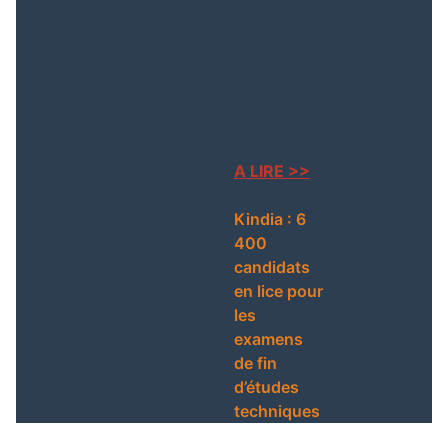
Guinée : panne
électrique au tribunal de
Dixinn, le ministre de la
La Guinée renforce son
Justice sur place pour
rôle diplomatique et son
des mesures d’urgence
engagement pour la paix
sous l’égide de l’ONU
A LIRE >>
Kindia : 6
Extradition imminente :
400
un Franco-Guinéen
candidats
recherché par Interpol
en lice pour
arrêté au Maroc
les
examens
de fin
d’études
techniques