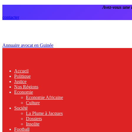
Avez-vous une 
contacter
Annuaire avocat en Guinée
Accueil
Politique
Justice
Nos Régions
Economie
Economie Africaine
Culture
Société
La Plume à Jacques
Dossiers
Insolite
Football