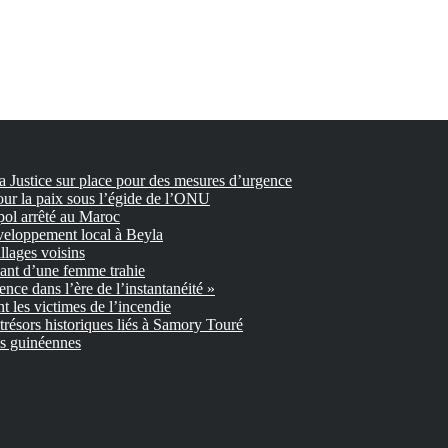
la Justice sur place pour des mesures d’urgence
our la paix sous l’égide de l’ONU
pol arrêté au Maroc
veloppement local à Beyla
llages voisins
nant d’une femme trahie
gence dans l’ère de l’instantanéité »
 les victimes de l’incendie
trésors historiques liés à Samory Touré
es guinéennes