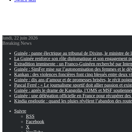
lundi, 22 juin 2026
Breaking News
Guinée : panne électrique au tribunal de Dixinn, le ministre de 
La Guinée renforce son rôle diplomatique et son engagement p
Extradition imminente : un Franco-Guinéen recherché par Inter
Guinée : SimFer mise sur l’autonomisation des femmes et le dé
Kankan : des violences foncières font cinq blessés entre deux vi
Guinée : dix ans d’amour et de promesses brisées, le récit poig
Pascal Ferré : « Le journalisme sportif doit allier passion et exi
Guinée : après le drame de Kangolia, l’OMS et MSF soutiennent
Guinée : une délégation officielle en France pour récupérer des 
Kindia engloutie : quand les pluies révèlent l’abandon des rout
Suivre
RSS
Facebook
X