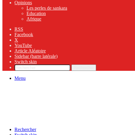
Opinions
Les perles de sankara
Education
Afrique
RSS
Facebook
X
YouTube
Article Aléatoire
Sidebar (barre latérale)
Switch skin
Rechercher
Menu
Rechercher
Switch skin