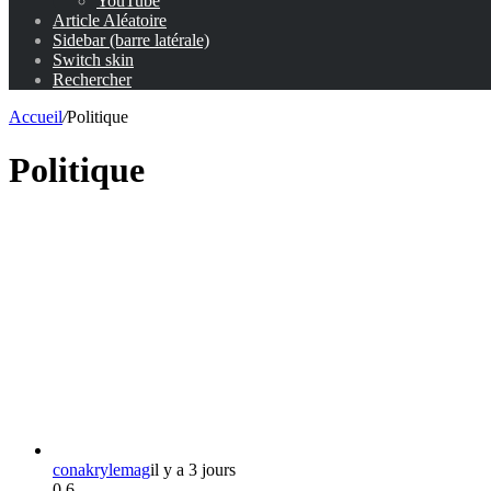
YouTube
Article Aléatoire
Sidebar (barre latérale)
Switch skin
Rechercher
Accueil
/
Politique
Politique
conakrylemag
il y a 3 jours
0
6