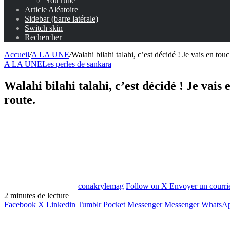
YouTube
Article Aléatoire
Sidebar (barre latérale)
Switch skin
Rechercher
Accueil
/
A LA UNE
/
Walahi bilahi talahi, c’est décidé ! Je vais en tou
A LA UNE
Les perles de sankara
Walahi bilahi talahi, c’est décidé ! Je vais
route.
conakrylemag
Follow on X
Envoyer un courri
2 minutes de lecture
Facebook
X
Linkedin
Tumblr
Pocket
Messenger
Messenger
WhatsA