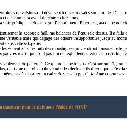
enfoirées de voisines qui déversent leurs eaux sales sur la route. Dans no
 et de soumbara avant de rentrer chez nous.
a voie publique et de ceux qui l’empruntent. Et tout ça, avec une nonch
ent semer la gadoue a failli me balancer de l’eau sale dessus. Il a fallu
une véritable mare qui dégage des odeurs insupportables jusqu’au moment
t dans cette saloperie.
es sèment ainsi les nids des moustiques qui viendront transmettre le pal
urs pauvres maris qui n’ont pas fini de régler leurs crédits de pastis frel
s seulement de pauvreté. Ce qui nous tue le plus, c’est surtout l’ignor
us, c’est que quand le palu viendra les décimer, ils diront que «c’est la
e même pas à s’assurer un cadre de vie sain pour lui-même et pour ses v
engagement pour la paix sous l'égide de l'ONU