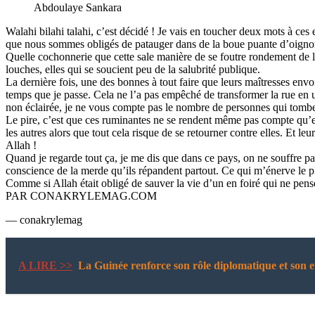
Abdoulaye Sankara
Walahi bilahi talahi, c’est décidé ! Je vais en toucher deux mots à ces 
que nous sommes obligés de patauger dans de la boue puante d’oignon
Quelle cochonnerie que cette sale manière de se foutre rondement de l
louches, elles qui se soucient peu de la salubrité publique.
La dernière fois, une des bonnes à tout faire que leurs maîtresses envoi
temps que je passe. Cela ne l’a pas empêché de transformer la rue en 
non éclairée, je ne vous compte pas le nombre de personnes qui tomben
Le pire, c’est que ces ruminantes ne se rendent même pas compte qu’ell
les autres alors que tout cela risque de se retourner contre elles. Et le
Allah !
Quand je regarde tout ça, je me dis que dans ce pays, on ne souffre pa
conscience de la merde qu’ils répandent partout. Ce qui m’énerve le pl
Comme si Allah était obligé de sauver la vie d’un en foiré qui ne pens
PAR CONAKRYLEMAG.COM
— conakrylemag
A LIRE >>
La Guinée renforce son rôle diplomatique et son 