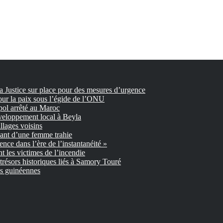
la Justice sur place pour des mesures d’urgence
our la paix sous l’égide de l’ONU
pol arrêté au Maroc
veloppement local à Beyla
llages voisins
nant d’une femme trahie
gence dans l’ère de l’instantanéité »
 les victimes de l’incendie
trésors historiques liés à Samory Touré
es guinéennes