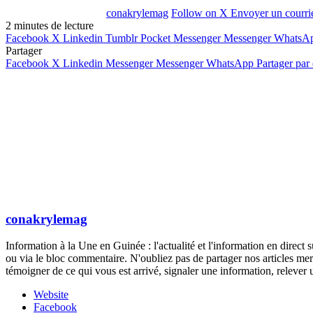
conakrylemag
Follow on X
Envoyer un courri
2 minutes de lecture
Facebook
X
Linkedin
Tumblr
Pocket
Messenger
Messenger
WhatsA
Partager
Facebook
X
Linkedin
Messenger
Messenger
WhatsApp
Partager par
conakrylemag
Information à la Une en Guinée : l'actualité et l'information en direc
ou via le bloc commentaire. N'oubliez pas de partager nos articles mer
témoigner de ce qui vous est arrivé, signaler une information, rele
Website
Facebook