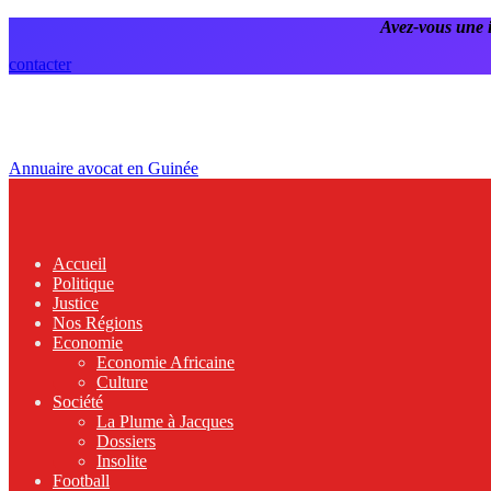
Avez-vous une 
contacter
Annuaire avocat en Guinée
Accueil
Politique
Justice
Nos Régions
Economie
Economie Africaine
Culture
Société
La Plume à Jacques
Dossiers
Insolite
Football