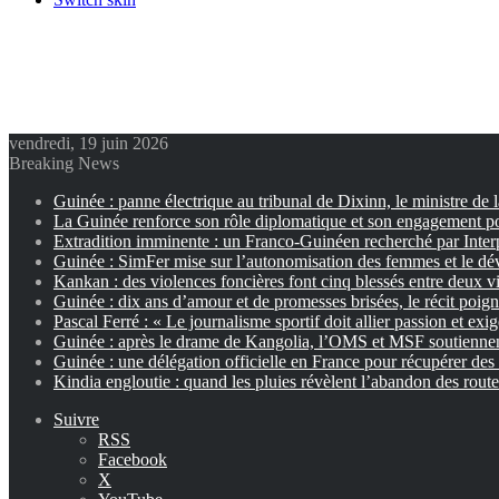
vendredi, 19 juin 2026
Breaking News
Guinée : panne électrique au tribunal de Dixinn, le ministre de 
La Guinée renforce son rôle diplomatique et son engagement p
Extradition imminente : un Franco-Guinéen recherché par Inter
Guinée : SimFer mise sur l’autonomisation des femmes et le dé
Kankan : des violences foncières font cinq blessés entre deux vi
Guinée : dix ans d’amour et de promesses brisées, le récit poig
Pascal Ferré : « Le journalisme sportif doit allier passion et exi
Guinée : après le drame de Kangolia, l’OMS et MSF soutiennent
Guinée : une délégation officielle en France pour récupérer des 
Kindia engloutie : quand les pluies révèlent l’abandon des rout
Suivre
RSS
Facebook
X