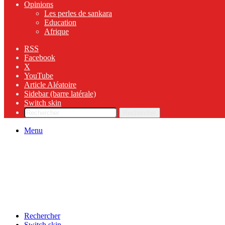
Opinions
Les perles de sankara
Education
Afrique
RSS
Facebook
X
YouTube
Article Aléatoire
Sidebar (barre latérale)
Switch skin
Rechercher
Menu
Rechercher
Switch skin