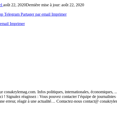
el
août 22, 2020
Dernière mise à jour: août 22, 2020
pp
Telegram
Partager par email
Imprimer
 email
Imprimer
t sur conakrylemag.com. Infos politiques, internationales, économiques, 
ci ! Signalez réagissez : Vous pouvez contacter l’équipe de journalistes
ver une erreur, réagir à une actualité… Contactez-nous contact@ conak